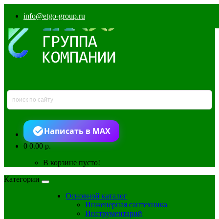
info@etgo-group.ru
Написать в MAX
0
0.00 р.
В корзине пусто!
Категории
Основной каталог
Инженерная сантехника
Инструментарий