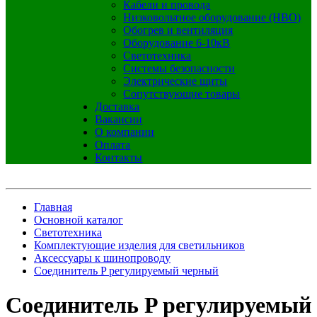
Кабели и провода
Низковольтное оборудование (НВО)
Обогрев и вентиляция
Оборудование 6-10кВ
Светотехника
Системы безопасности
Электрические щиты
Сопутствующие товары
Доставка
Вакансии
О компании
Оплата
Контакты
Главная
Основной каталог
Светотехника
Комплектующие изделия для светильников
Аксессуары к шинопроводу
Соединитель P регулируемый черный
Соединитель P регулируемый