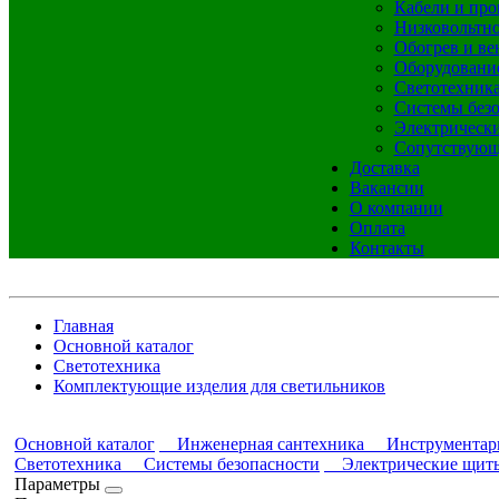
Кабели и про
Низковольтно
Обогрев и ве
Оборудовани
Светотехник
Системы без
Электрическ
Сопутствующ
Доставка
Вакансии
О компании
Оплата
Контакты
Главная
Основной каталог
Светотехника
Комплектующие изделия для светильников
Основной каталог
Инженерная сантехника
Инструментар
Светотехника
Системы безопасности
Электрические щит
Параметры