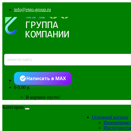
info@etgo-group.ru
Написать в MAX
0
0.00 р.
В корзине пусто!
Категории
Основной каталог
Инженерная 
Инструмента