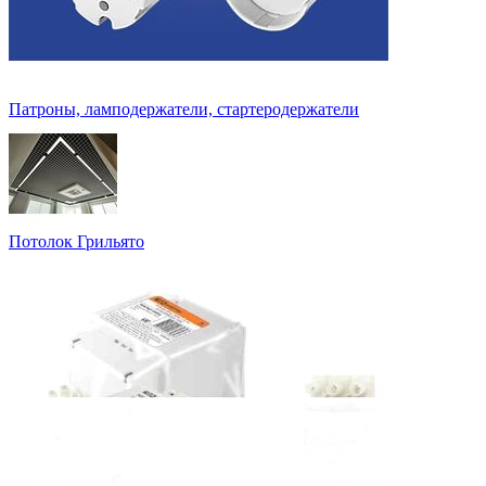
Патроны, ламподержатели, стартеродержатели
Потолок Грильято