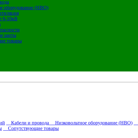
вода
е оборудование (НВО)
нтиляция
е 6-10кВ
а
опасности
ие щиты
ие товары
ий
Кабели и провода
Низковольтное оборудование (НВО)
О
ы
Сопутствующие товары