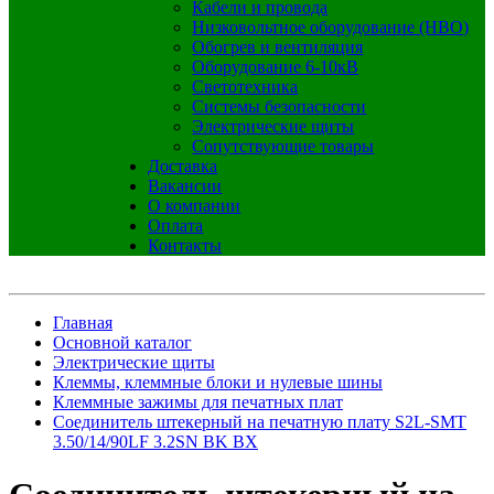
Кабели и провода
Низковольтное оборудование (НВО)
Обогрев и вентиляция
Оборудование 6-10кВ
Светотехника
Системы безопасности
Электрические щиты
Сопутствующие товары
Доставка
Вакансии
О компании
Оплата
Контакты
Главная
Основной каталог
Электрические щиты
Клеммы, клеммные блоки и нулевые шины
Клеммные зажимы для печатных плат
Соединитель штекерный на печатную плату S2L-SMT
3.50/14/90LF 3.2SN BK BX