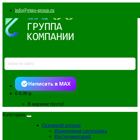
info@etgo-group.ru
Написать в MAX
0
0.00 р.
В корзине пусто!
Категории
Основной каталог
Инженерная сантехника
Инструментарий