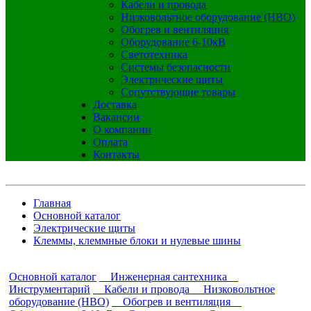
Кабели и провода
Низковольтное оборудование (НВО)
Обогрев и вентиляция
Оборудование 6-10кВ
Светотехника
Системы безопасности
Электрические щиты
Сопутствующие товары
Доставка
Вакансии
О компании
Оплата
Контакты
Главная
Основной каталог
Электрические щиты
Клеммы, клеммные блоки и нулевые шины
Основной каталог
Инженерная сантехника
Инструментарий
Кабели и провода
Низковольтное
оборудование (НВО)
Обогрев и вентиляция