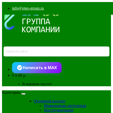
info@etgo-group.ru
Написать в MAX
0
0.00 р.
В корзине пусто!
Категории
Основной каталог
Инженерная сантехника
Инструментарий