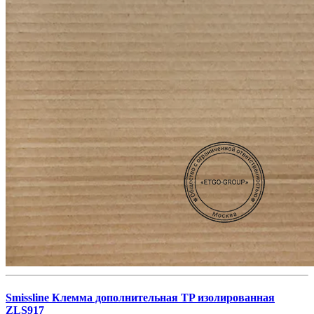
Smissline Клемма дополнительная TP изолированная
ZLS917