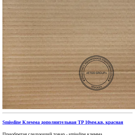
Smissline Клемма дополнительная TP 10мм.кв. красная
Приобретая следующий товар - smissline клемма