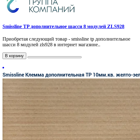
Smissline TP дополнительное шасси 8 модулей ZLS928
Приобретая следующий товар - smissline tp дополнительное
шасси 8 модулей zls928 в интернет магазине..
В корзину