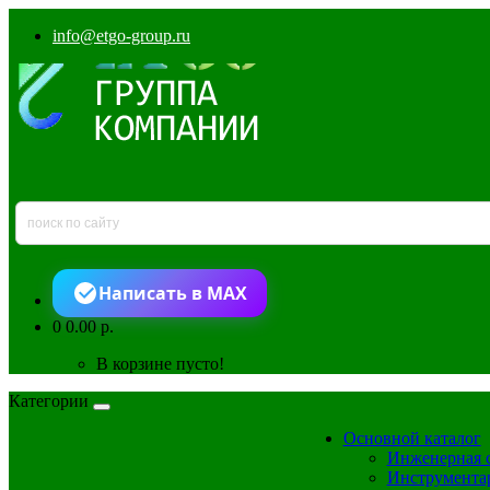
info@etgo-group.ru
Написать в MAX
0
0.00 р.
В корзине пусто!
Категории
Основной каталог
Инженерная 
Инструмента