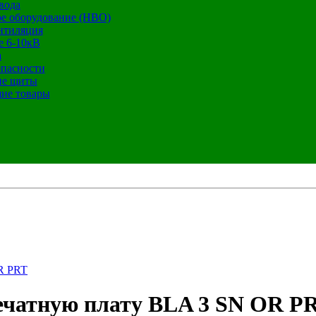
вода
е оборудование (НВО)
нтиляция
е 6-10кВ
а
опасности
ие щиты
ие товары
R PRT
ечатную плату BLA 3 SN OR P