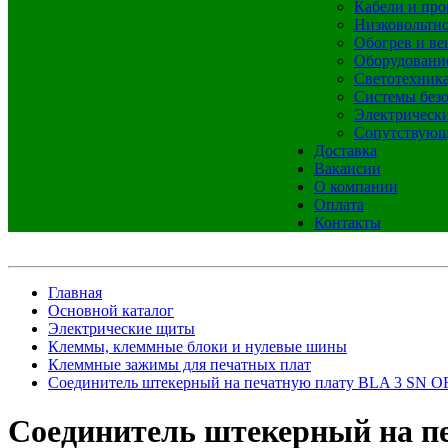
Кабели и про
Низковольтно
Обогрев и ве
Оборудовани
Светотехник
Системы без
Электрическ
Сопутствующ
Доставка
Вакансии
О компании
Оплата
Контакты
Главная
Основной каталог
Электрические щиты
Клеммы, клеммные блоки и нулевые шины
Клеммные зажимы для печатных плат
Соединитель штекерный на печатную плату BLA 3 SN O
Соединитель штекерный на п