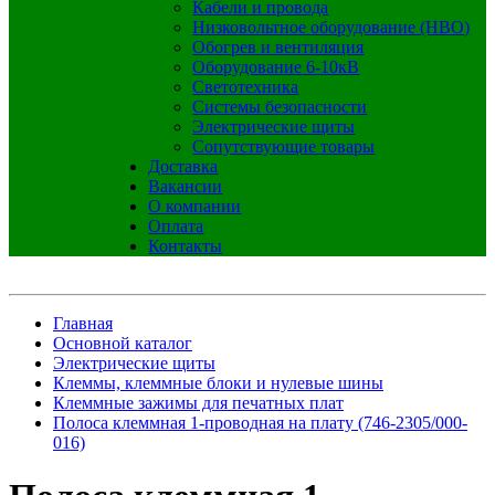
Кабели и провода
Низковольтное оборудование (НВО)
Обогрев и вентиляция
Оборудование 6-10кВ
Светотехника
Системы безопасности
Электрические щиты
Сопутствующие товары
Доставка
Вакансии
О компании
Оплата
Контакты
Главная
Основной каталог
Электрические щиты
Клеммы, клеммные блоки и нулевые шины
Клеммные зажимы для печатных плат
Полоса клеммная 1-проводная на плату (746-2305/000-
016)