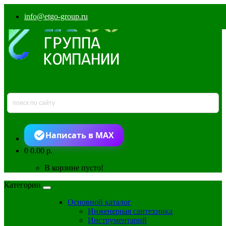
info@etgo-group.ru
Написать в MAX
0
0.00 р.
В корзине пусто!
Категории
Основной каталог
Инженерная сантехника
Инструментарий