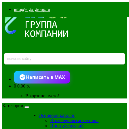
info@etgo-group.ru
Написать в MAX
0
0.00 р.
В корзине пусто!
Категории
Основной каталог
Инженерная сантехника
Инструментарий