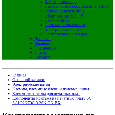
Кабели и провода
Низковольтное оборудование (НВО)
Обогрев и вентиляция
Оборудование 6-10кВ
Светотехника
Системы безопасности
Электрические щиты
Сопутствующие товары
Доставка
Вакансии
О компании
Оплата
Контакты
Главная
Основной каталог
Электрические щиты
Клеммы, клеммные блоки и нулевые шины
Клеммные зажимы для печатных плат
Компоненты монтажа на печатную плату SC
3.81/02/270G 3.2SN GN BX