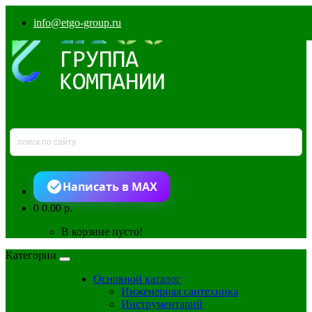
info@etgo-group.ru
Написать в MAX
0
0.00 р.
В корзине пусто!
Категории
Основной каталог
Инженерная сантехника
Инструментарий