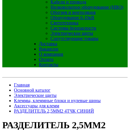
Кабели и провода
Низковольтное оборудование (НВО)
Обогрев и вентиляция
Оборудование 6-10кВ
Светотехника
Системы безопасности
Электрические щиты
Сопутствующие товары
Доставка
Вакансии
О компании
Оплата
Контакты
Главная
Основной каталог
Электрические щиты
Клеммы, клеммные блоки и нулевые шины
Аксессуары для клемм
РАЗДЕЛИТЕЛЬ 2,5ММ2 4ТЧК СИНИЙ
РАЗДЕЛИТЕЛЬ 2,5ММ2