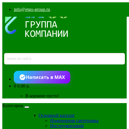
info@etgo-group.ru
Написать в MAX
0
0.00 р.
В корзине пусто!
Категории
Основной каталог
Инженерная сантехника
Инструментарий