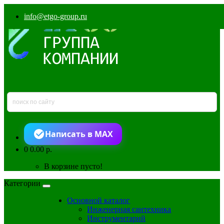
info@etgo-group.ru
Написать в MAX
0
0.00 р.
В корзине пусто!
Категории
Основной каталог
Инженерная сантехника
Инструментарий