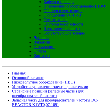
Кабели и провода
Низковольтное оборудование (НВО)
Обогрев и вентиляция
Оборудование 6-10кВ
Светотехника
Системы безопасности
Электрические щиты
Сопутствующие товары
Доставка
Вакансии
О компании
Оплата
Контакты
Главная
Основной каталог
Низковольтное оборудование (НВО)
Устройства управления электродвигателями
Сервисные позиции (запасные части) для
преобразователей частоты
Запасная часть для преобразователей частоты DC-
REACTOR K1VT0,07-1091