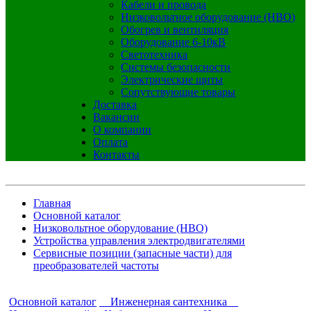
Кабели и провода
Низковольтное оборудование (НВО)
Обогрев и вентиляция
Оборудование 6-10кВ
Светотехника
Системы безопасности
Электрические щиты
Сопутствующие товары
Доставка
Вакансии
О компании
Оплата
Контакты
Главная
Основной каталог
Низковольтное оборудование (НВО)
Устройства управления электродвигателями
Сервисные позиции (запасные части) для
преобразователей частоты
Основной каталог
Инженерная сантехника