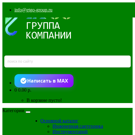
info@etgo-group.ru
Написать в MAX
0
0.00 р.
В корзине пусто!
Категории
Основной каталог
Инженерная сантехника
Инструментарий