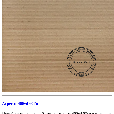
Агрегат 460vd 60Гц
Приобретая следующий товар - агрегат 460vd 60гц в интернет