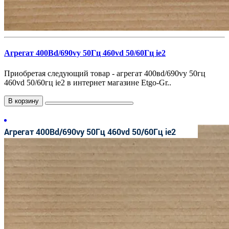
Агрегат 400Вd/690vy 50Гц 460vd 50/60Гц ie2
Приобретая следующий товар - агрегат 400вd/690vy 50гц
460vd 50/60гц ie2 в интернет магазине Etgo-Gr..
В корзину