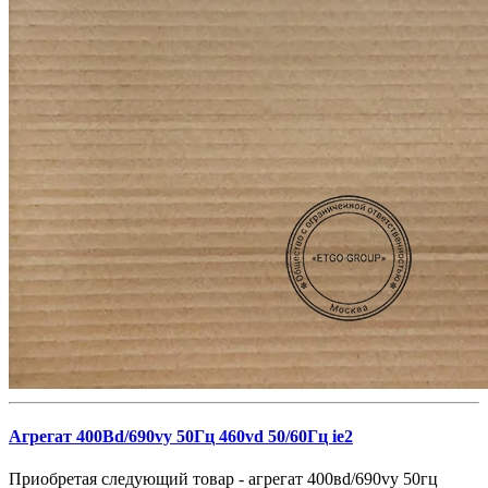
Агрегат 400Вd/690vy 50Гц 460vd 50/60Гц ie2
Приобретая следующий товар - агрегат 400вd/690vy 50гц