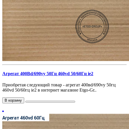
Агрегат 400Вd/690vy 50Гц 460vd 50/60Гц ie2
Приобретая следующий товар - агрегат 400вd/690vy 50гц
460vd 50/60гц ie2 в интернет магазине Etgo-Gr..
В корзину