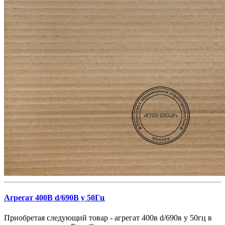
Агрегат 400В d/690В y 50Гц
Приобретая следующий товар - агрегат 400в d/690в y 50гц в