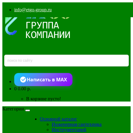
info@etgo-group.ru
Написать в MAX
0
0.00 р.
В корзине пусто!
Категории
Основной каталог
Инженерная сантехника
Инструментарий