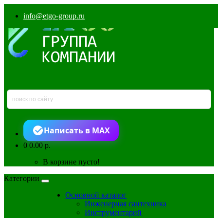
info@etgo-group.ru
Написать в MAX
0
0.00 р.
В корзине пусто!
Категории
Основной каталог
Инженерная сантехника
Инструментарий