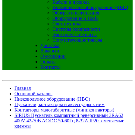
Кабели и провода
Низковольтное оборудование (НВО)
Обогрев и вентиляция
Оборудование 6-10кВ
Светотехника
Системы безопасности
Электрические щиты
Сопутствующие товары
Доставка
Вакансии
О компании
Оплата
Контакты
Главная
Основной каталог
Низковольтное оборудование (НВО)
Пускатели, контакторы и аксессуары к ним
Контакторы малогабаритные (миниконтакторы)
SIRIUS Пускатель компактный реверсивный 3RA62
400V 42-70B AC/DC 50-60Гц 8-32А IP20 заменяемые
клеммы