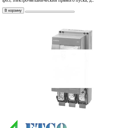
ip65, электро-механический прямого пуска, д..
В корзину