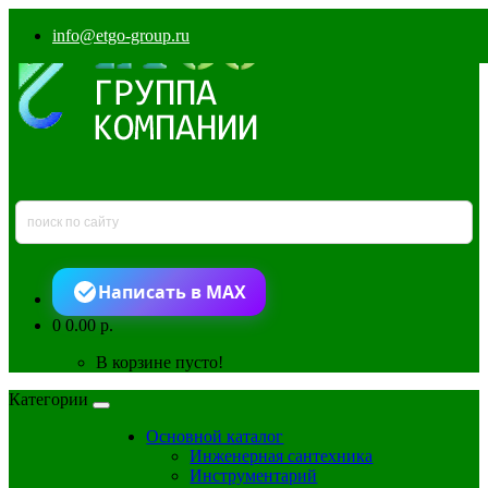
info@etgo-group.ru
Написать в MAX
0
0.00 р.
В корзине пусто!
Категории
Основной каталог
Инженерная сантехника
Инструментарий