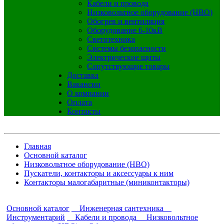
Кабели и провода
Низковольтное оборудование (НВО)
Обогрев и вентиляция
Оборудование 6-10кВ
Светотехника
Системы безопасности
Электрические щиты
Сопутствующие товары
Доставка
Вакансии
О компании
Оплата
Контакты
Главная
Основной каталог
Низковольтное оборудование (НВО)
Пускатели, контакторы и аксессуары к ним
Контакторы малогабаритные (миниконтакторы)
Основной каталог
Инженерная сантехника
Инструментарий
Кабели и провода
Низковольтное