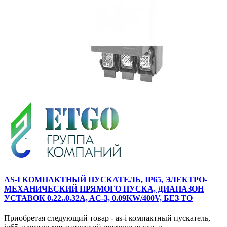
AS-I КОМПАКТНЫЙ ПУСКАТЕЛЬ, IP65, ЭЛЕКТРО-
МЕХАНИЧЕСКИЙ ПРЯМОГО ПУСКА, ДИАПАЗОН
УСТАВОК 0.22..0.32A, AC-3, 0.09KW/400V, БЕЗ ТО
Приобретая следующий товар - as-i компактный пускатель,