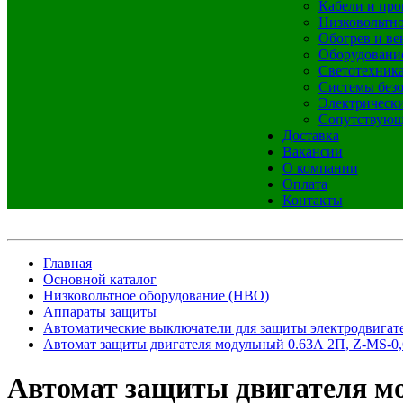
Кабели и про
Низковольтно
Обогрев и ве
Оборудовани
Светотехник
Системы без
Электрическ
Сопутствующ
Доставка
Вакансии
О компании
Оплата
Контакты
Главная
Основной каталог
Низковольтное оборудование (НВО)
Аппараты защиты
Автоматические выключатели для защиты электродвигате
Автомат защиты двигателя модульный 0.63А 2П, Z-MS-0,
Автомат защиты двигателя мо