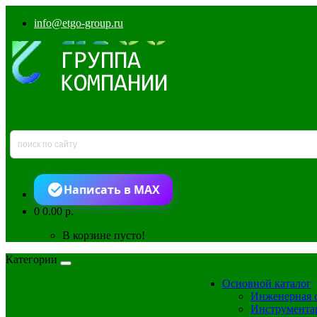
info@etgo-group.ru
Написать в MAX
0
0.00 р.
В корзине пусто!
Категории
Основной каталог
Инженерная 
Инструмента