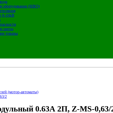
вода
е оборудование (НВО)
нтиляция
е 6-10кВ
а
опасности
ие щиты
ие товары
лей (мотор-автоматы)
63/2
дульный 0.63А 2П, Z-MS-0,63/