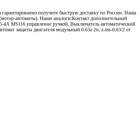
вы гарантированно получите быструю доставку по России. Наша
 (мотор-автоматы). Наши аналоги:Контакт дополнительный
.5-4А MS116 управление ручкой, Выключатель автоматический
томат защиты двигателя модульный 0.63а 2п, z-ms-0,63/2 от