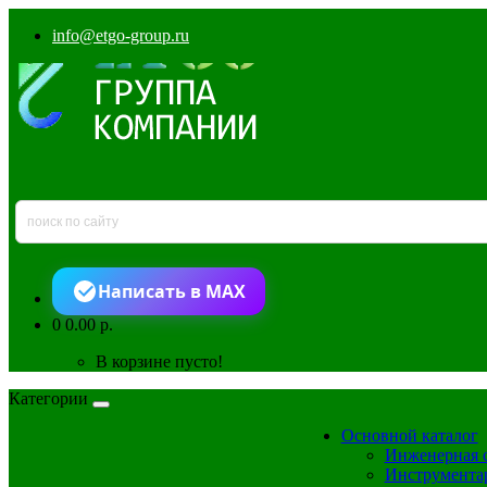
info@etgo-group.ru
Написать в MAX
0
0.00 р.
В корзине пусто!
Категории
Основной каталог
Инженерная 
Инструмента