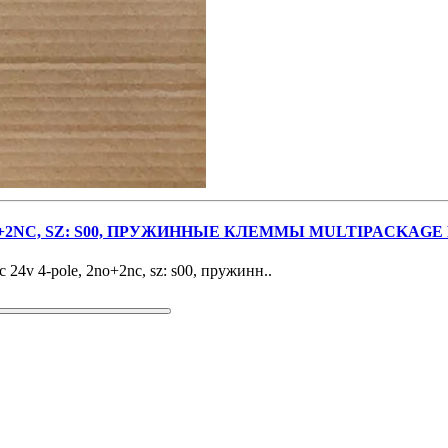
NO+2NC, SZ: S00, ПРУЖИННЫЕ КЛЕММЫ MULTIPACKAGE 
24v 4-pole, 2no+2nc, sz: s00, пружинн..