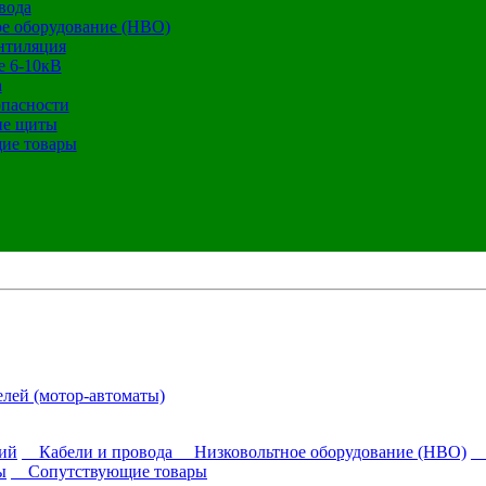
вода
е оборудование (НВО)
нтиляция
е 6-10кВ
а
опасности
ие щиты
ие товары
лей (мотор-автоматы)
ий
Кабели и провода
Низковольтное оборудование (НВО)
О
ы
Сопутствующие товары