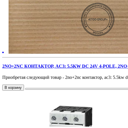
2NO+2NC КОНТАКТОР, AC3: 5.5KW DC 24V 4-POLE, 2
Приобретая следующий товар - 2no+2nc контактор, ac3: 5.5kw dc 
В корзину