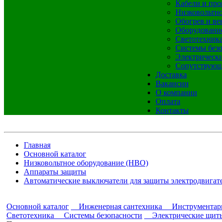
Кабели и про
Низковольтно
Обогрев и ве
Оборудовани
Светотехник
Системы без
Электрическ
Сопутствующ
Доставка
Вакансии
О компании
Оплата
Контакты
Главная
Основной каталог
Низковольтное оборудование (НВО)
Аппараты защиты
Автоматические выключатели для защиты электродвигате
Основной каталог
Инженерная сантехника
Инструментар
Светотехника
Системы безопасности
Электрические щит