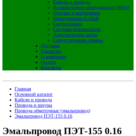
Кабели и провода
Низковольтное оборудование (НВО)
Обогрев и вентиляция
Оборудование 6-10кВ
Светотехника
Системы безопасности
Электрические щиты
Сопутствующие товары
Доставка
Вакансии
О компании
Оплата
Контакты
Главная
Основной каталог
Кабели и провода
Провода и шнуры
Провода обмоточные (эмальпровод)
Эмальпровод ПЭТ-155 0.16
Эмальпровод ПЭТ-155 0.16