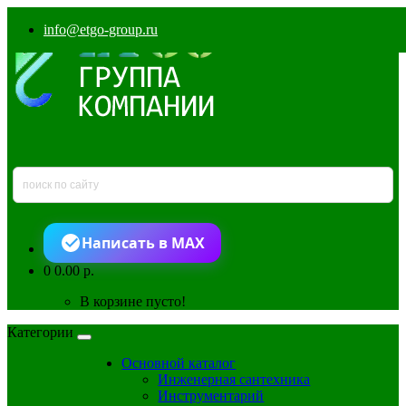
info@etgo-group.ru
Написать в MAX
0
0.00 р.
В корзине пусто!
Категории
Основной каталог
Инженерная сантехника
Инструментарий