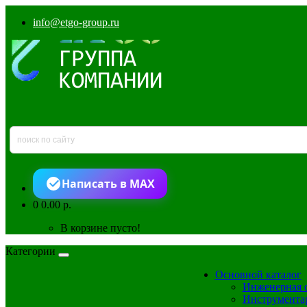
info@etgo-group.ru
Написать в MAX
0
0.00 р.
В корзине пусто!
Категории
Основной каталог
Инженерная 
Инструмента