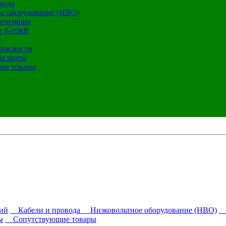
вода
е оборудование (НВО)
нтиляция
е 6-10кВ
а
опасности
ие щиты
ие товары
ий
Кабели и провода
Низковольтное оборудование (НВО)
О
ы
Сопутствующие товары