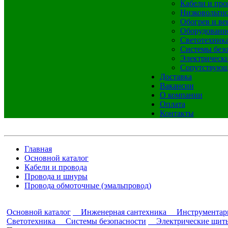
Кабели и про
Низковольтно
Обогрев и ве
Оборудовани
Светотехник
Системы без
Электрическ
Сопутствующ
Доставка
Вакансии
О компании
Оплата
Контакты
Главная
Основной каталог
Кабели и провода
Провода и шнуры
Провода обмоточные (эмальпровод)
Основной каталог
Инженерная сантехника
Инструментар
Светотехника
Системы безопасности
Электрические щит