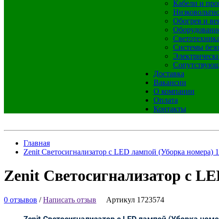
Кабели и про
Низковольтно
Обогрев и ве
Оборудовани
Светотехник
Системы без
Электрическ
Сопутствующ
Доставка
Вакансии
О компании
Оплата
Контакты
Главная
Zenit Светосигнализатор с LED лампой (Уборка номера) 
Zenit Светосигнализатор с L
0 отзывов
/
Написать отзыв
Артикул 1723574