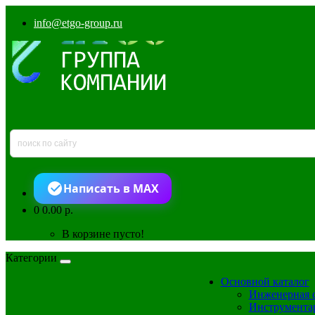
info@etgo-group.ru
Написать в MAX
0
0.00 р.
В корзине пусто!
Категории
Основной каталог
Инженерная 
Инструмента