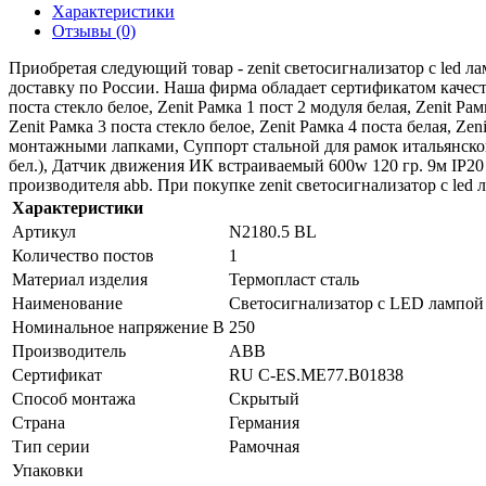
Характеристики
Отзывы (0)
Приобретая следующий товар - zenit светосигнализатор с led 
доставку по России. Наша фирма обладает сертификатом качества
поста стекло белое, Zenit Рамка 1 пост 2 модуля белая, Zenit Рам
Zenit Рамка 3 поста стекло белое, Zenit Рамка 4 поста белая, Z
монтажными лапками, Суппорт стальной для рамок итальянског
бел.), Датчик движения ИК встраиваемый 600w 120 гр. 9м IP2
производителя abb. При покупке zenit светосигнализатор с led 
Характеристики
Артикул
N2180.5 BL
Количество постов
1
Материал изделия
Термопласт сталь
Наименование
Светосигнализатор с LED лампой 
Номинальное напряжение В
250
Производитель
ABB
Сертификат
RU C-ES.ME77.B01838
Способ монтажа
Скрытый
Страна
Германия
Тип серии
Рамочная
Упаковки