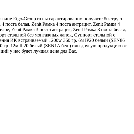
агазине Etgo-Group.ru вы гарантированно получите быструю
поста белая, Zenit Рамка 4 поста антрацит, Zenit Рамка 4
елое, Zenit Рамка 3 поста антрацит, Zenit Рамка 3 поста белая,
уппорт стальной без монтажных лапок, Суппорт стальной с
жения ИК встраиваемый 1200w 360 гр. 6м IP20 белый (SEN86
0 гр. 12м IP20 белый (SEN1A бел.) или другую продукцию от
ций у нас будет лучшая цена для Вас.