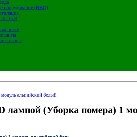
вода
е оборудование (НВО)
нтиляция
е 6-10кВ
а
опасности
ие щиты
ие товары
1 модуль альпийский белый
ED лампой (Уборка номера) 1 м