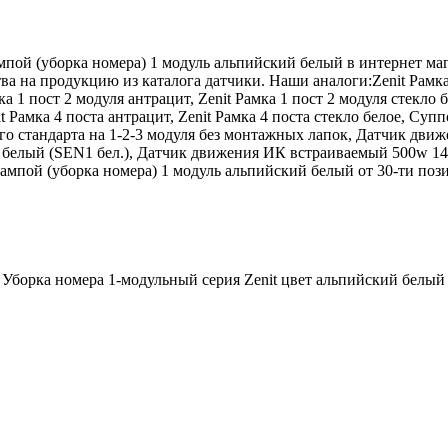
лампой (уборка номера) 1 модуль альпийский белый в интернет м
 на продукцию из каталога датчики. Наши аналоги:Zenit Рамка 4 
ка 1 пост 2 модуля антрацит, Zenit Рамка 1 пост 2 модуля стекло б
enit Рамка 4 поста антрацит, Zenit Рамка 4 поста стекло белое, С
о стандарта на 1-2-3 модуля без монтажных лапок, Датчик дви
0 белый (SEN1 бел.), Датчик движения ИК встраиваемый 500w 14
лампой (уборка номера) 1 модуль альпийский белый от 30-ти пози
Уборка номера 1-модульный серия Zenit цвет альпийский белый