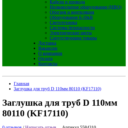
Кабели и провода
Низковольтное оборудование (НВО)
Обогрев и вентиляция
Оборудование 6-10кВ
Светотехника
Системы безопасности
Электрические щиты
Сопутствующие товары
Доставка
Вакансии
О компании
Оплата
Контакты
Главная
Заглушка для труб D 110мм 80110 (KF17110)
Заглушка для труб D 110мм
80110 (KF17110)
0 отзывов
/
Написать отзыв
Артикул 5584310