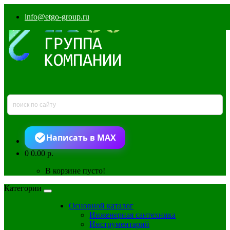
info@etgo-group.ru
Написать в MAX
0
0.00 р.
В корзине пусто!
Категории
Основной каталог
Инженерная сантехника
Инструментарий