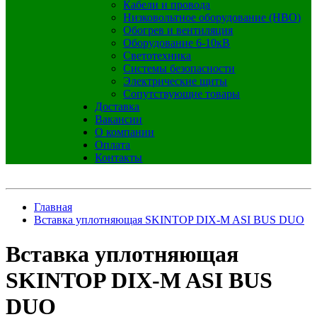
Кабели и провода
Низковольтное оборудование (НВО)
Обогрев и вентиляция
Оборудование 6-10кВ
Светотехника
Системы безопасности
Электрические щиты
Сопутствующие товары
Доставка
Вакансии
О компании
Оплата
Контакты
Главная
Вставка уплотняющая SKINTOP DIX-M ASI BUS DUO
Вставка уплотняющая
SKINTOP DIX-M ASI BUS
DUO