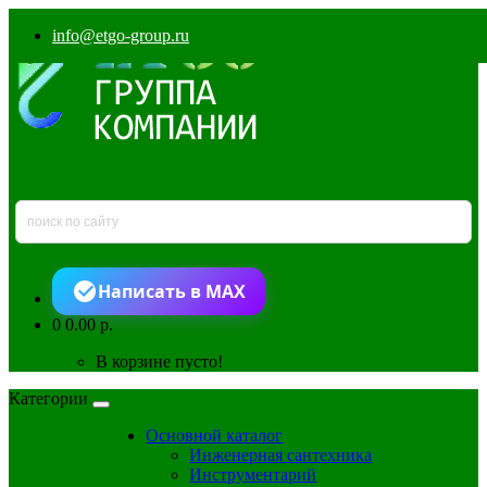
info@etgo-group.ru
Написать в MAX
0
0.00 р.
В корзине пусто!
Категории
Основной каталог
Инженерная сантехника
Инструментарий