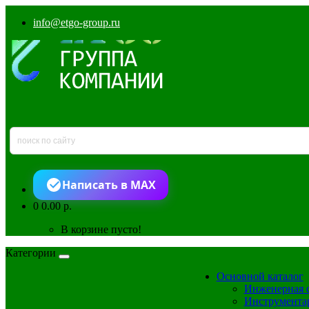
info@etgo-group.ru
Написать в MAX
0
0.00 р.
В корзине пусто!
Категории
Основной каталог
Инженерная 
Инструмента