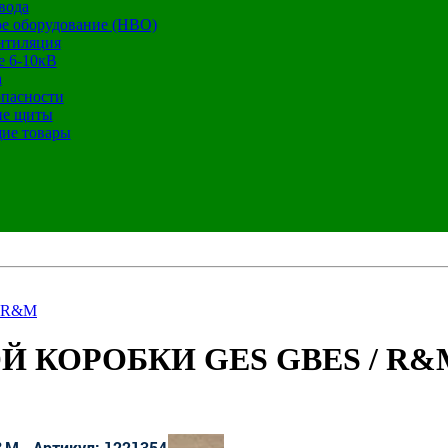
вода
е оборудование (НВО)
нтиляция
е 6-10кВ
а
опасности
ие щиты
ие товары
 R&M
 КОРОБКИ GES GBES / R&