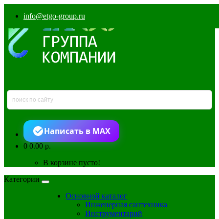
info@etgo-group.ru
Написать в MAX
0
0.00 р.
В корзине пусто!
Категории
Основной каталог
Инженерная сантехника
Инструментарий