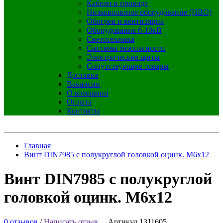
Кабели и провода
Низковольтное оборудование (НВО)
Обогрев и вентиляция
Оборудование 6-10кВ
Светотехника
Системы безопасности
Электрические щиты
Сопутствующие товары
Доставка
Вакансии
О компании
Оплата
Контакты
Главная
Винт DIN7985 с полукруглой головкой оцинк. М6х12
Винт DIN7985 с полукруглой
головкой оцинк. М6х12
0 отзывов
/
Написать отзыв
Артикул 1311605