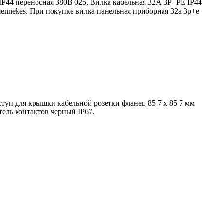
IР44 переносная 380В 025, Вилка кабельная 32А 3Р+PE IР44
ennekes. При покупке вилка панельная приборная 32а 3р+e
туп для крышки кабельной розетки фланец 85 7 х 85 7 мм
тель контактов черный IP67.