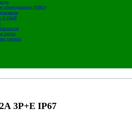
вода
е оборудование (НВО)
нтиляция
е 6-10кВ
а
опасности
ие щиты
ие товары
2А 3Р+E IP67