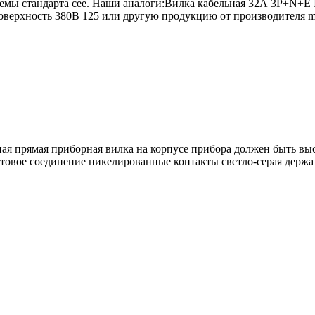
ъемы стандарта cee. Наши аналоги:Вилка кабельная 32А 3Р+N+Е 
поверхность 380В 125 или другую продукцию от производителя m
ная прямая приборная вилка на корпусе прибора должен быть выс
интовое соединение никелированные контакты светло-серая держа