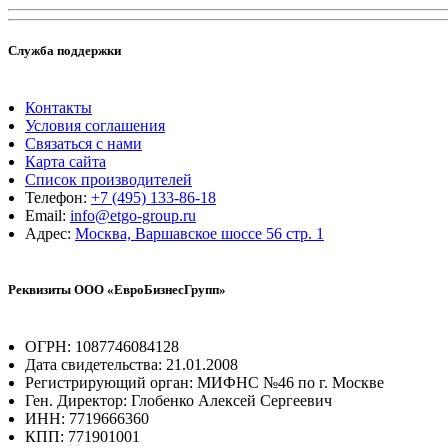
Служба поддержки
Контакты
Условия соглашения
Связаться с нами
Карта сайта
Список производителей
Телефон:
+7 (495) 133-86-18
Email:
info@etgo-group.ru
Адрес:
Москва, Варшавское шоссе 56 стр. 1
Реквизиты ООО «ЕвроБизнесГрупп»
ОГРН: 1087746084128
Дата свидетельства: 21.01.2008
Регистрирующий орган: МИФНС №46 по г. Москве
Ген. Директор: Глобенко Алексей Сергеевич
ИНН: 7719666360
КПП: 771901001