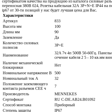
сертификатом качества на продукцию из каталога силовые раз
переносная 380В 024, Розетка кабельная 32А 3Р+N+Е IР44 на 
ip67 от 30-ти позиций у нас будет лучшая цена для Вас.
Характеристики
Артикул
833
Высота мм
100
Длина мм
90
Заземление
Да
Количество силовых
3P+E
полюсов
32A 7ч 4п 500B 50-60Гц. Панель
Наименование
сечение кабеля 2 5 - 10 кв.мм в
Наличие механической
Нет
блокировки
Номинальное напряжение В
500
Номинальный ток А
32
Положение заземляющего
7
контакта разъемов CEE ч
Производитель
MENNEKES
Сертификат
RU C-DE.AB24.B01092
Способ монтажа
Приборный
Степень защиты
IP67