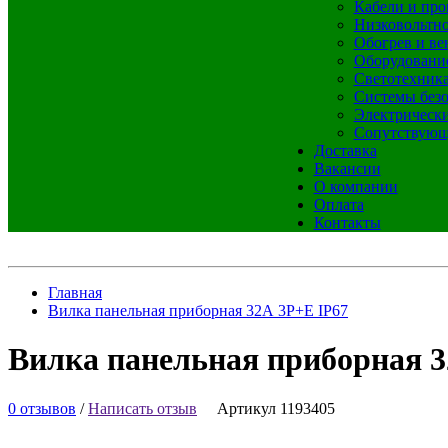
Кабели и про
Низковольтно
Обогрев и ве
Оборудовани
Светотехник
Системы без
Электрическ
Сопутствующ
Доставка
Вакансии
О компании
Оплата
Контакты
Главная
Вилка панельная приборная 32А 3Р+E IP67
Вилка панельная приборная 3
0 отзывов
/
Написать отзыв
Артикул 1193405