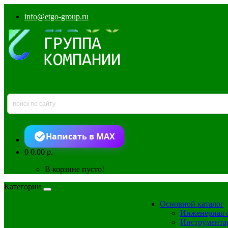
info@etgo-group.ru
Написать в MAX
0
0.00 р.
В корзине пусто!
Категории
Основной каталог
Инженерная 
Инструмента