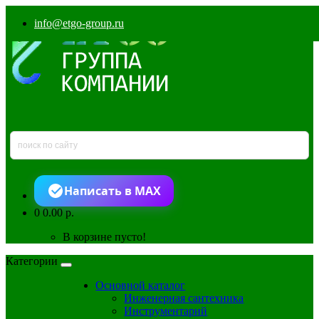
info@etgo-group.ru
Написать в MAX
0
0.00 р.
В корзине пусто!
Категории
Основной каталог
Инженерная сантехника
Инструментарий