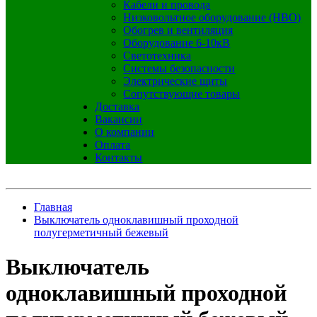
Кабели и провода
Низковольтное оборудование (НВО)
Обогрев и вентиляция
Оборудование 6-10кВ
Светотехника
Системы безопасности
Электрические щиты
Сопутствующие товары
Доставка
Вакансии
О компании
Оплата
Контакты
Главная
Выключатель одноклавишный проходной
полугерметичный бежевый
Выключатель
одноклавишный проходной