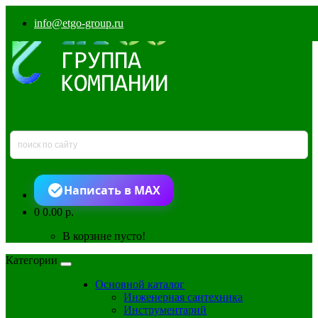
info@etgo-group.ru
Написать в MAX
0
0.00 р.
В корзине пусто!
Категории
Основной каталог
Инженерная сантехника
Инструментарий