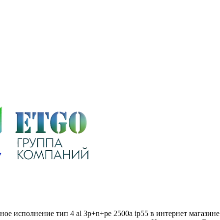
ое исполнение тип 4 al 3p+n+pe 2500а ip55 в интернет магазин