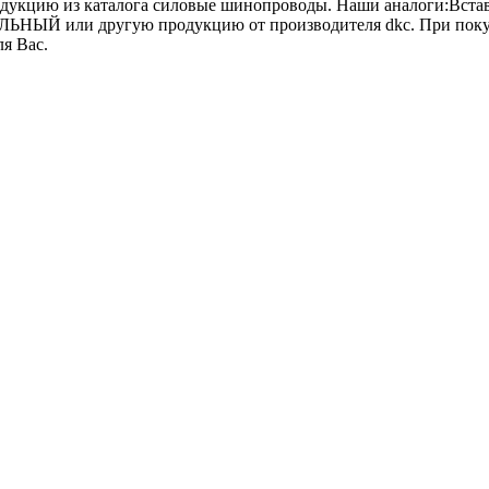
одукцию из каталога силовые шинопроводы. Наши аналоги:Встав
ЫЙ или другую продукцию от производителя dkc. При покупке
ля Вас.