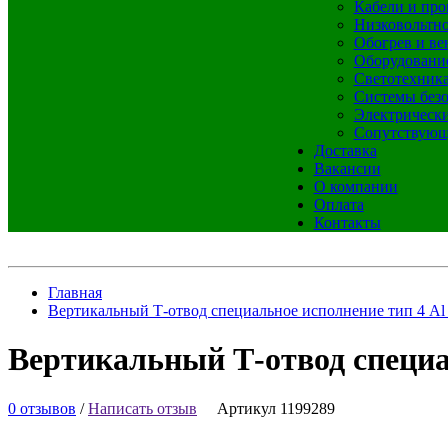
Кабели и про
Низковольтно
Обогрев и ве
Оборудовани
Светотехник
Системы без
Электрическ
Сопутствующ
Доставка
Вакансии
О компании
Оплата
Контакты
Главная
Вертикальный Т-отвод специальное исполнение тип 4 Al
Вертикальный Т-отвод специа
0 отзывов
/
Написать отзыв
Артикул 1199289