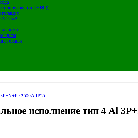
вода
е оборудование (НВО)
нтиляция
е 6-10кВ
а
опасности
ие щиты
ие товары
 3P+N+Pe 2500А IP55
льное исполнение тип 4 Al 3P