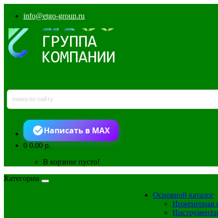
info@etgo-group.ru
Написать в MAX
0
0.00 р.
В корзине пусто!
Категории
Основной каталог
Инженерная 
Инструмента