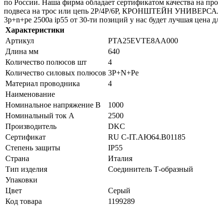
по России. Наша фирма обладает сертификатом качества на пр
подвеса на трос или цепь 2P/4P/6P, КРОНШТЕЙН УНИВЕРСАЛЬН
3p+n+pe 2500а ip55 от 30-ти позиций у нас будет лучшая цена д
Характеристики
Артикул
PTA25EVTE8AA000
Длина мм
640
Количество полюсов шт
4
Количество силовых полюсов
3P+N+Pe
Материал проводника
4
Наименование
Номинальное напряжение В
1000
Номинальный ток А
2500
Производитель
DKC
Сертификат
RU C-IT.АЮ64.B01185
Степень защиты
IP55
Страна
Италия
Тип изделия
Соединитель Т-образный
Упаковки
Цвет
Серый
Код товара
1199289