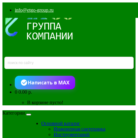
info@etgo-group.ru
Написать в MAX
0
0.00 р.
В корзине пусто!
Категории
Основной каталог
Инженерная сантехника
Инструментарий