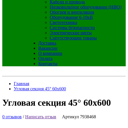
Кабели и провода
Низковольтное оборудование (НВО)
Обогрев и вентиляция
Оборудование 6-10кВ
Светотехника
Системы безопасности
Электрические щиты
Сопутствующие товары
Доставка
Вакансии
О компании
Оплата
Контакты
Главная
Угловая секция 45° 60x600
Угловая секция 45° 60x600
0 отзывов
/
Написать отзыв
Артикул 7938468