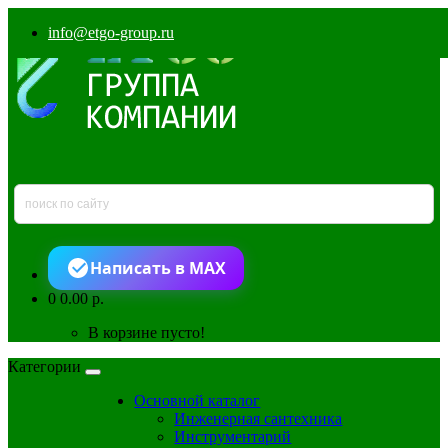
info@etgo-group.ru
Написать в MAX
0
0.00 р.
В корзине пусто!
Категории
Основной каталог
Инженерная сантехника
Инструментарий