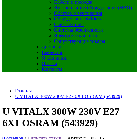
Кабели и провода
Низковольтное оборудование (НВО)
Обогрев и вентиляция
Оборудование 6-10кВ
Светотехника
Системы безопасности
Электрические щиты
Сопутствующие товары
Доставка
Вакансии
О компании
Оплата
Контакты
Главная
U VITALX 300W 230V E27 6X1 OSRAM (543929)
U VITALX 300W 230V E27
6X1 OSRAM (543929)
0 отзывов
/
Написать отзыв
Артикул 1307115