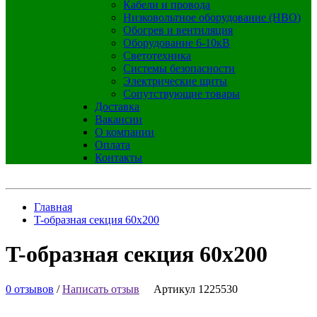
Кабели и провода
Низковольтное оборудование (НВО)
Обогрев и вентиляция
Оборудование 6-10кВ
Светотехника
Системы безопасности
Электрические щиты
Сопутствующие товары
Доставка
Вакансии
О компании
Оплата
Контакты
Главная
T-образная секция 60x200
T-образная секция 60x200
0 отзывов
/
Написать отзыв
Артикул 1225530