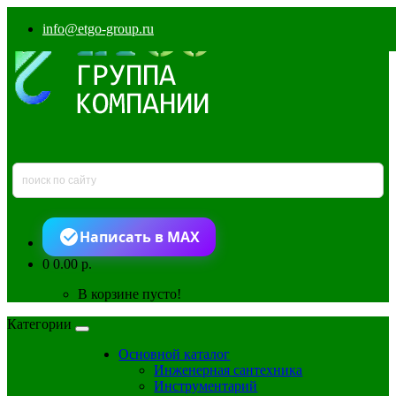
info@etgo-group.ru
Написать в MAX
0
0.00 р.
В корзине пусто!
Категории
Основной каталог
Инженерная сантехника
Инструментарий