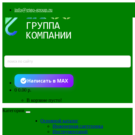
info@etgo-group.ru
Написать в MAX
0
0.00 р.
В корзине пусто!
Категории
Основной каталог
Инженерная сантехника
Инструментарий