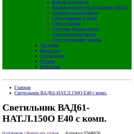
Кабели и провода
Низковольтное оборудование (НВО)
Обогрев и вентиляция
Оборудование 6-10кВ
Светотехника
Системы безопасности
Электрические щиты
Сопутствующие товары
Доставка
Вакансии
О компании
Оплата
Контакты
Главная
Светильник ВАД61-НАТ.Л.150О E40 с комп.
Светильник ВАД61-
НАТ.Л.150О E40 с комп.
0 отзывов
/
Написать отзыв
Артикул 5568076