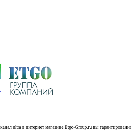
 канал ultra в интернет магазине Etgo-Group.ru вы гарантирова