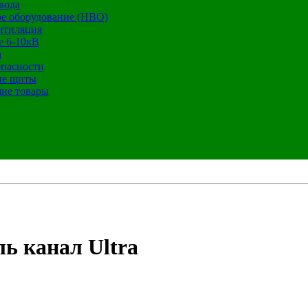
вода
е оборудование (НВО)
нтиляция
е 6-10кВ
а
опасности
ие щиты
ие товары
ль канал Ultra