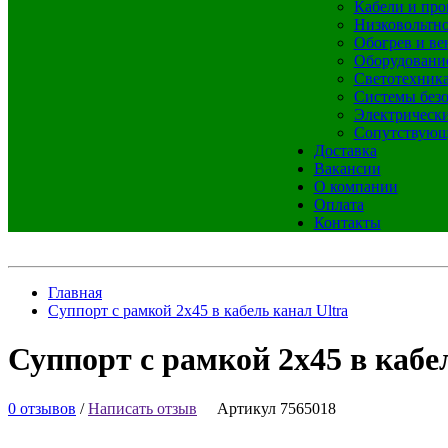
Кабели и про
Низковольтно
Обогрев и ве
Оборудовани
Светотехник
Системы без
Электрическ
Сопутствующ
Доставка
Вакансии
О компании
Оплата
Контакты
Главная
Суппорт с рамкой 2х45 в кабель канал Ultra
Суппорт с рамкой 2х45 в кабе
0 отзывов
/
Написать отзыв
Артикул 7565018