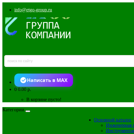
info@etgo-group.ru
Написать в MAX
0
0.00 р.
В корзине пусто!
Категории
Основной каталог
Инженерная 
Инструмента