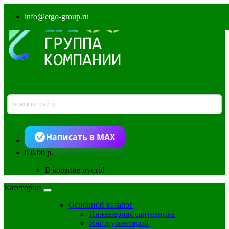
info@etgo-group.ru
Написать в MAX
0
0.00 р.
В корзине пусто!
Категории
Основной каталог
Инженерная сантехника
Инструментарий