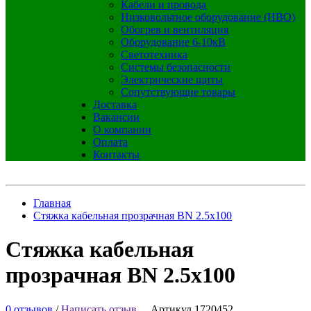
Кабели и провода
Низковольтное оборудование (НВО)
Обогрев и вентиляция
Оборудование 6-10кВ
Светотехника
Системы безопасности
Электрические щиты
Сопутствующие товары
Доставка
Вакансии
О компании
Оплата
Контакты
Главная
Стяжка кабельная прозрачная BN 2.5х100
Стяжка кабельная
прозрачная BN 2.5х100
0 отзывов
/
Написать отзыв
Артикул 1720452