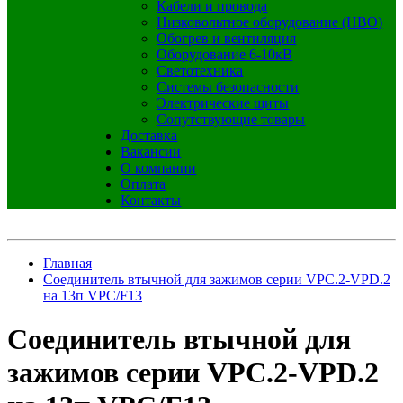
Кабели и провода
Низковольтное оборудование (НВО)
Обогрев и вентиляция
Оборудование 6-10кВ
Светотехника
Системы безопасности
Электрические щиты
Сопутствующие товары
Доставка
Вакансии
О компании
Оплата
Контакты
Главная
Соединитель втычной для зажимов серии VPC.2-VPD.2
на 13п VPC/F13
Соединитель втычной для
зажимов серии VPC.2-VPD.2