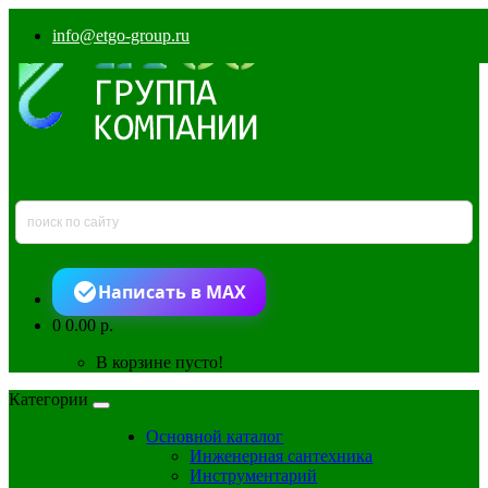
info@etgo-group.ru
Написать в MAX
0
0.00 р.
В корзине пусто!
Категории
Основной каталог
Инженерная сантехника
Инструментарий