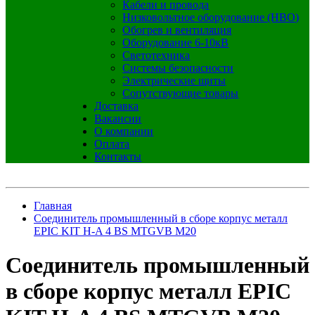
Кабели и провода
Низковольтное оборудование (НВО)
Обогрев и вентиляция
Оборудование 6-10кВ
Светотехника
Системы безопасности
Электрические щиты
Сопутствующие товары
Доставка
Вакансии
О компании
Оплата
Контакты
Главная
Соединитель промышленный в сборе корпус металл
EPIC KIT H-A 4 BS MTGVB M20
Соединитель промышленный
в сборе корпус металл EPIC