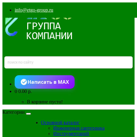
info@etgo-group.ru
Написать в MAX
0
0.00 р.
В корзине пусто!
Категории
Основной каталог
Инженерная сантехника
Инструментарий