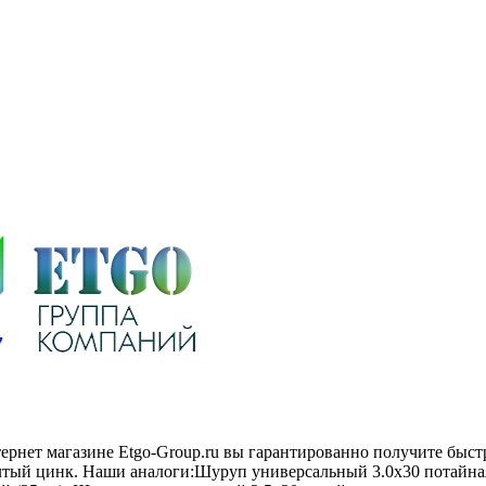
нтернет магазине Etgo-Group.ru вы гарантированно получите бы
елтый цинк. Наши аналоги:Шуруп универсальный 3.0х30 потайн