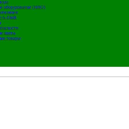
вода
е оборудование (НВО)
нтиляция
е 6-10кВ
а
опасности
ие щиты
ие товары