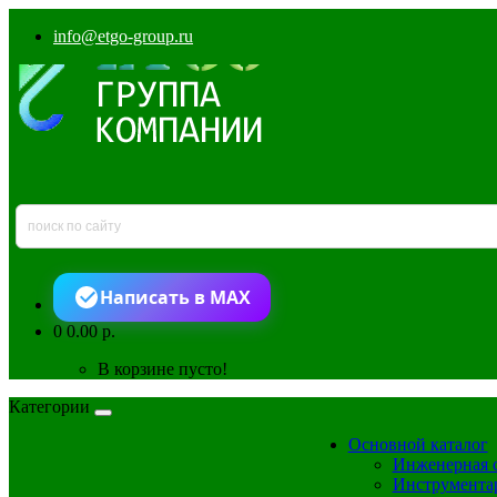
info@etgo-group.ru
Написать в MAX
0
0.00 р.
В корзине пусто!
Категории
Основной каталог
Инженерная 
Инструмента