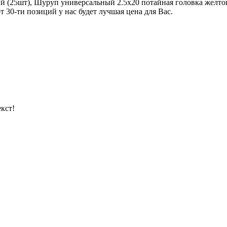
й (25шт), Шуруп универсальный 2.5х20 потайная головка желт
от 30-ти позиций у нас будет лучшая цена для Вас.
кст!