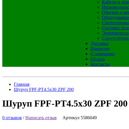
Кабели и про
Низковольтно
Обогрев и ве
Оборудовани
Светотехник
Системы без
Электрическ
Сопутствующ
Доставка
Вакансии
О компании
Оплата
Контакты
Главная
Шуруп FPF-PT4.5х30 ZPF 200
Шуруп FPF-PT4.5х30 ZPF 200
0 отзывов
/
Написать отзыв
Артикул 5586049