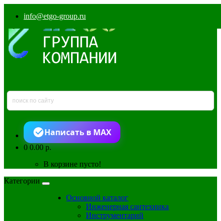
info@etgo-group.ru
Написать в MAX
0
0.00 р.
В корзине пусто!
Категории
Основной каталог
Инженерная сантехника
Инструментарий