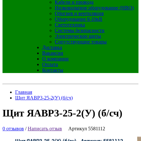
Кабели и провода
Низковольтное оборудование (НВО)
Обогрев и вентиляция
Оборудование 6-10кВ
Светотехника
Системы безопасности
Электрические щиты
Сопутствующие товары
Доставка
Вакансии
О компании
Оплата
Контакты
Главная
Щит ЯАВР3-25-2(У) (б/сч)
Щит ЯАВР3-25-2(У) (б/сч)
0 отзывов
/
Написать отзыв
Артикул 5581112