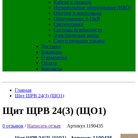
Кабели и провода
Низковольтное оборудование (НВО)
Обогрев и вентиляция
Оборудование 6-10кВ
Светотехника
Системы безопасности
Электрические щиты
Сопутствующие товары
Доставка
Вакансии
О компании
Оплата
Контакты
Главная
Щит ЩРВ 24(3) (ЩО1)
Щит ЩРВ 24(3) (ЩО1)
0 отзывов
/
Написать отзыв
Артикул 1190435