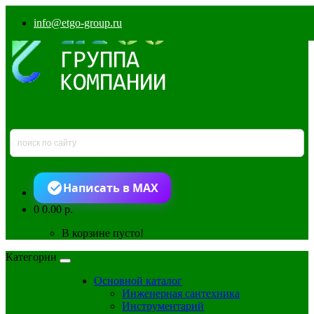
info@etgo-group.ru
Написать в MAX
0
0.00 р.
В корзине пусто!
Категории
Основной каталог
Инженерная сантехника
Инструментарий