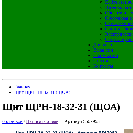
Кабели и про
Низковольтно
Обогрев и ве
Оборудовани
Светотехник
Системы без
Электрическ
Сопутствующ
Доставка
Вакансии
О компании
Оплата
Контакты
Главная
Щит ЩРН-18-32-31 (ЩОА)
Щит ЩРН-18-32-31 (ЩОА)
0 отзывов
/
Написать отзыв
Артикул 5567953