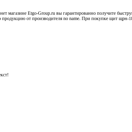
рнет магазине Etgo-Group.ru вы гарантированно получите быстр
ю продукцию от производителя no name. При покупке щит щрн-18-3
кст!