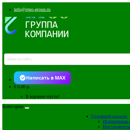
info@etgo-group.ru
Написать в MAX
0
0.00 р.
В корзине пусто!
Категории
Основной каталог
Инженерная 
Инструмента