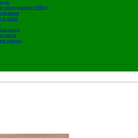
вода
е оборудование (НВО)
нтиляция
е 6-10кВ
а
опасности
ие щиты
ие товары