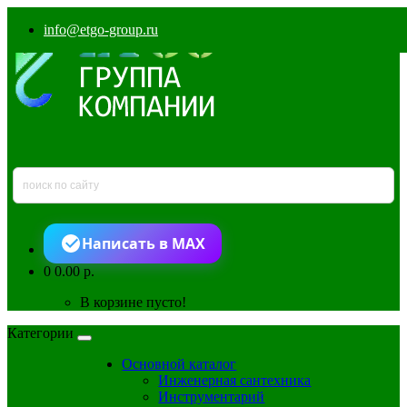
info@etgo-group.ru
Написать в MAX
0
0.00 р.
В корзине пусто!
Категории
Основной каталог
Инженерная сантехника
Инструментарий