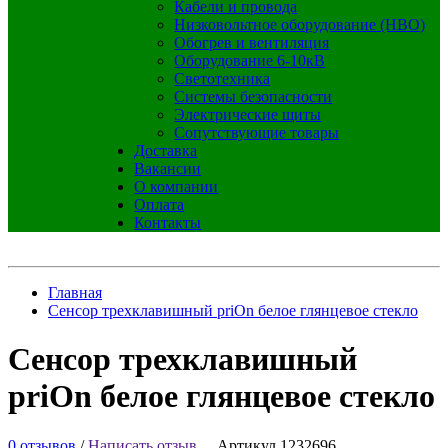
Кабели и провода
Низковольтное оборудование (НВО)
Обогрев и вентиляция
Оборудование 6-10кВ
Светотехника
Системы безопасности
Электрические щиты
Сопутствующие товары
Доставка
Вакансии
О компании
Оплата
Контакты
Главная
Сенсор трехклавишный priOn белое глянцевое стекло
Сенсор трехклавишный
priOn белое глянцевое стекло
0 отзывов
/
Написать отзыв
Артикул 1232696