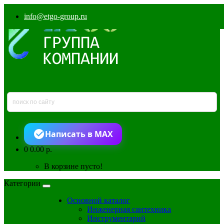
info@etgo-group.ru
Написать в MAX
0
0.00 р.
В корзине пусто!
Категории
Основной каталог
Инженерная сантехника
Инструментарий