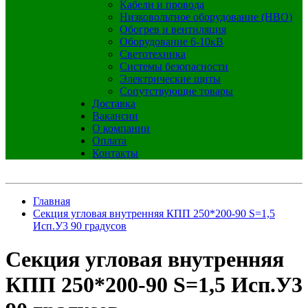
Кабели и провода
Низковольтное оборудование (НВО)
Обогрев и вентиляция
Оборудование 6-10кВ
Светотехника
Системы безопасности
Электрические щиты
Сопутствующие товары
Доставка
Вакансии
О компании
Оплата
Контакты
Главная
Секция угловая внутренняя КПП 250*200-90 S=1,5
Исп.У3 90 градусов
Секция угловая внутренняя
КПП 250*200-90 S=1,5 Исп.У3