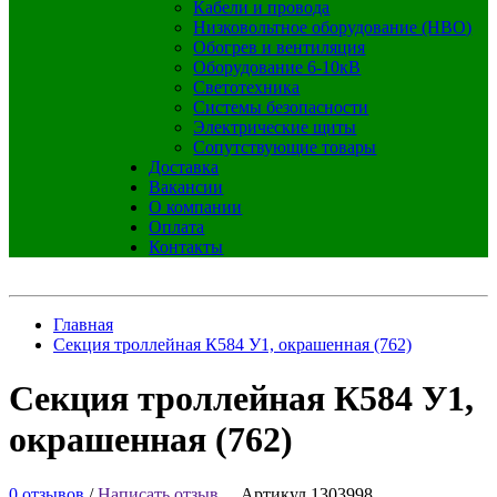
Кабели и провода
Низковольтное оборудование (НВО)
Обогрев и вентиляция
Оборудование 6-10кВ
Светотехника
Системы безопасности
Электрические щиты
Сопутствующие товары
Доставка
Вакансии
О компании
Оплата
Контакты
Главная
Секция троллейная К584 У1, окрашенная (762)
Секция троллейная К584 У1,
окрашенная (762)
0 отзывов
/
Написать отзыв
Артикул 1303998