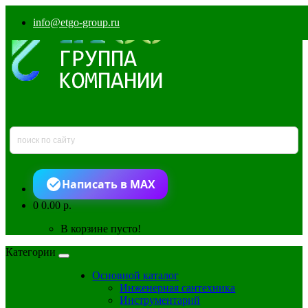
info@etgo-group.ru
Написать в MAX
0
0.00 р.
В корзине пусто!
Категории
Основной каталог
Инженерная сантехника
Инструментарий