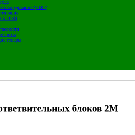
вода
е оборудование (НВО)
нтиляция
е 6-10кВ
а
опасности
ие щиты
ие товары
ответвительных блоков 2М