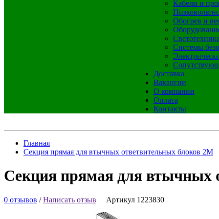
Кабели и про
Низковольтно
Обогрев и ве
Оборудовани
Светотехник
Системы без
Электрическ
Сопутствующ
Доставка
Вакансии
О компании
Оплата
Контакты
Главная
Секция прямая для втычных ответвительных блоков 2М
Секция прямая для втычных 
0 отзывов
/
Написать отзыв
Артикул 1223830