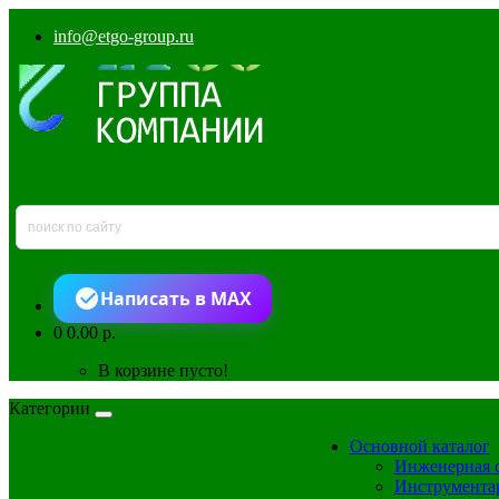
info@etgo-group.ru
Написать в MAX
0
0.00 р.
В корзине пусто!
Категории
Основной каталог
Инженерная 
Инструмента