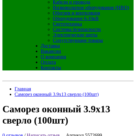
Кабели и провода
Низковольтное оборудование (НВО)
Обогрев и вентиляция
Оборудование 6-10кВ
Светотехника
Системы безопасности
Электрические щиты
Сопутствующие товары
Доставка
Вакансии
О компании
Оплата
Контакты
Главная
Саморез оконный 3.9х13 сверло (100шт)
Саморез оконный 3.9х13
сверло (100шт)
0 отзывов
/
Написать отзыв
Артикул 5572699