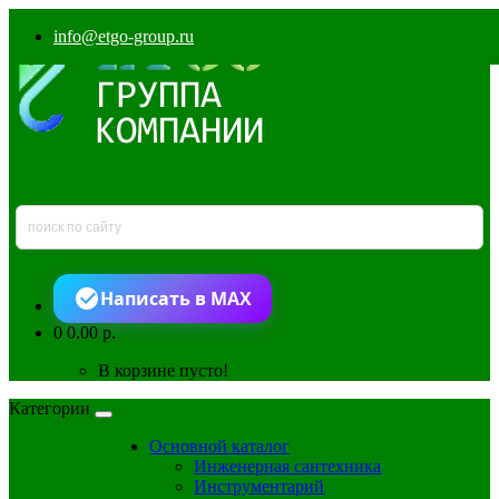
info@etgo-group.ru
Написать в MAX
0
0.00 р.
В корзине пусто!
Категории
Основной каталог
Инженерная сантехника
Инструментарий