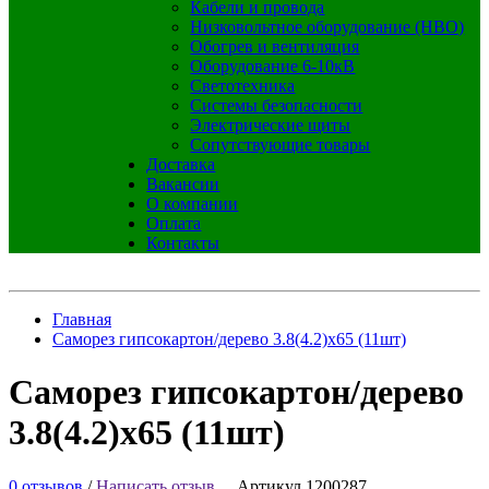
Кабели и провода
Низковольтное оборудование (НВО)
Обогрев и вентиляция
Оборудование 6-10кВ
Светотехника
Системы безопасности
Электрические щиты
Сопутствующие товары
Доставка
Вакансии
О компании
Оплата
Контакты
Главная
Саморез гипсокартон/дерево 3.8(4.2)х65 (11шт)
Саморез гипсокартон/дерево
3.8(4.2)х65 (11шт)
0 отзывов
/
Написать отзыв
Артикул 1200287