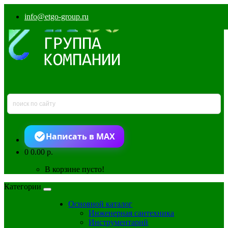
info@etgo-group.ru
Написать в MAX
0
0.00 р.
В корзине пусто!
Категории
Основной каталог
Инженерная сантехника
Инструментарий