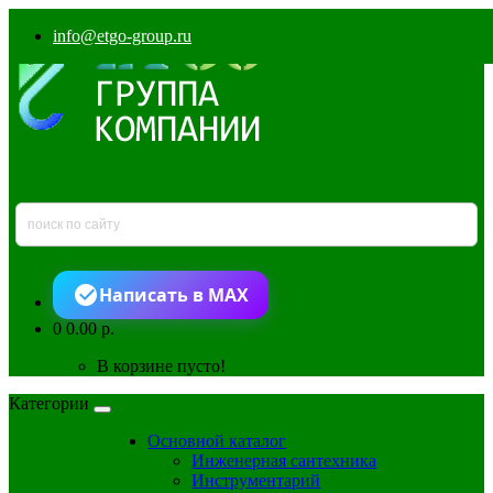
info@etgo-group.ru
Написать в MAX
0
0.00 р.
В корзине пусто!
Категории
Основной каталог
Инженерная сантехника
Инструментарий