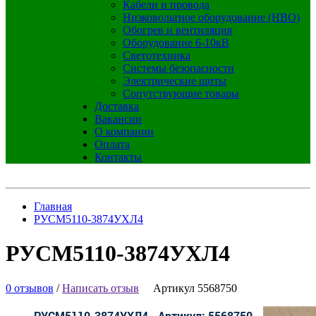
Кабели и провода
Низковольтное оборудование (НВО)
Обогрев и вентиляция
Оборудование 6-10кВ
Светотехника
Системы безопасности
Электрические щиты
Сопутствующие товары
Доставка
Вакансии
О компании
Оплата
Контакты
Главная
РУСМ5110-3874УХЛ4
РУСМ5110-3874УХЛ4
0 отзывов
/
Написать отзыв
Артикул 5568750