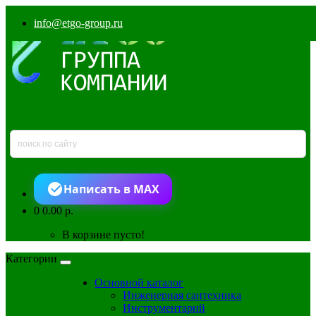
info@etgo-group.ru
Написать в MAX
0
0.00 р.
В корзине пусто!
Категории
Основной каталог
Инженерная сантехника
Инструментарий