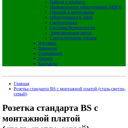
Кабели и провода
Низковольтное оборудование (НВО)
Обогрев и вентиляция
Оборудование 6-10кВ
Светотехника
Системы безопасности
Электрические щиты
Сопутствующие товары
Доставка
Вакансии
О компании
Оплата
Контакты
Главная
Розетка стандарта BS с монтажной платой (сталь,светло-
серый)
Розетка стандарта BS с
монтажной платой