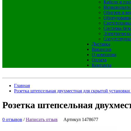
Кабели и про
Низковольтно
Обогрев и ве
Оборудовани
Светотехник
Системы без
Электрическ
Сопутствующ
Доставка
Вакансии
О компании
Оплата
Контакты
Главная
Розетка штепсельная двухместная для скрытой установки
Розетка штепсельная двухмес
0 отзывов
/
Написать отзыв
Артикул 1478677