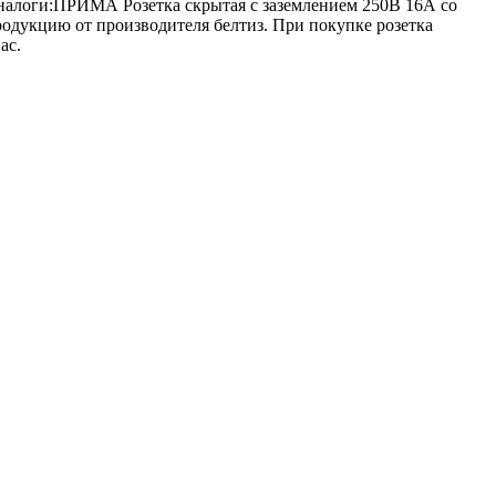
аналоги:ПРИМА Розетка скрытая с заземлением 250В 16А со
одукцию от производителя белтиз. При покупке розетка
ас.