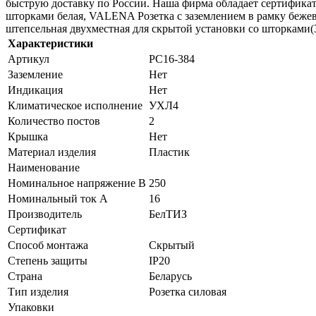
быструю доставку по России. Наша фирма обладает сертификат
шторками белая, VALENA Розетка с заземлением в рамку бежев
штепсельная двухместная для скрытой установки со шторками(30
Характеристики
Артикул
РС16-384
Заземление
Нет
Индикация
Нет
Климатическое исполнение
УХЛ4
Количество постов
2
Крышка
Нет
Материал изделия
Пластик
Наименование
Номинальное напряжение В
250
Номинальный ток А
16
Производитель
БелТИЗ
Сертификат
Способ монтажа
Скрытый
Степень защиты
IP20
Страна
Беларусь
Тип изделия
Розетка силовая
Упаковки