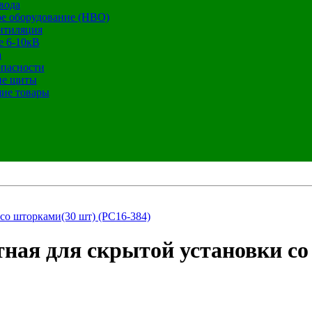
вода
е оборудование (НВО)
нтиляция
е 6-10кВ
а
опасности
ие щиты
ие товары
 со шторками(30 шт) (РС16-384)
тная для скрытой установки со