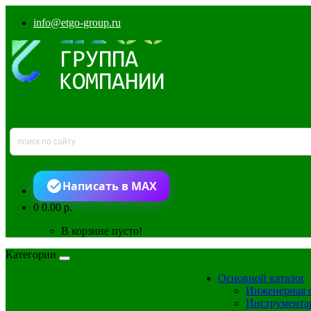
info@etgo-group.ru
Написать в MAX
0
0.00 р.
В корзине пусто!
Категории
Основной каталог
Инженерная 
Инструмента