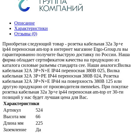
Описание
Характеристики
Отзывы (0)
Приобретая следующий товар - розетка кабельная 32а 3р+e
ip44 переносная am-top в интернет магазине Etgo-Group.ru вы
гарантированно получите быструю доставку по России. Наша
фирма обладает сертификатом качества на продукцию из
каталога силовые разъемы стандарта cee. Наши аналоги:Вилка
кабельная 32А 3Р+N+Е IР44 переносная 380В 025, Вилка
кабельная 32А 3Р+PE IР44 переносная 380В 024, Розетка
кабельная 32А 3Р+N+Е IР44 на поверхность 380В 125 или
другую продукцию от производителя mennekes. При покупке
розетка кабельная 32а 3р+e ip44 переносная am-top от 30-ти
позиций у нас будет лучшая цена для Вас.
Характеристики
Артикул
524
Высота мм
66
Длина мм
225
Заземление
Да