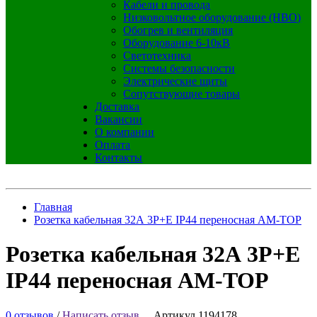
Кабели и провода
Низковольтное оборудование (НВО)
Обогрев и вентиляция
Оборудование 6-10кВ
Светотехника
Системы безопасности
Электрические щиты
Сопутствующие товары
Доставка
Вакансии
О компании
Оплата
Контакты
Главная
Розетка кабельная 32А 3Р+E IP44 переносная AM-TOP
Розетка кабельная 32А 3Р+E
IP44 переносная AM-TOP
0 отзывов
/
Написать отзыв
Артикул 1194178