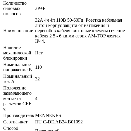
Количество
силовых
3P+E
полюсов
32A 4ч 4п 110B 50-60Гц. Розетка кабельная
литой корпус защита от натяжения и
Наименование
перегибов кабеля винтовые клеммы сечение
кабеля 2 5 - 6 кв.мм серия AM-TOP желтая
IP44.
Наличие
механической
Нет
блокировки
Номинальное
110
напряжение В
Номинальный
32
ток А
Положение
заземляющего
контакта
4
разъемов CEE
ч
Производитель
MENNEKES
Сертификат
RU C-DE.AB24.B01092
Способ
Переносной