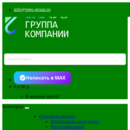
info@etgo-group.ru
Написать в MAX
0
0.00 р.
В корзине пусто!
Категории
Основной каталог
Инженерная сантехника
Инструментарий