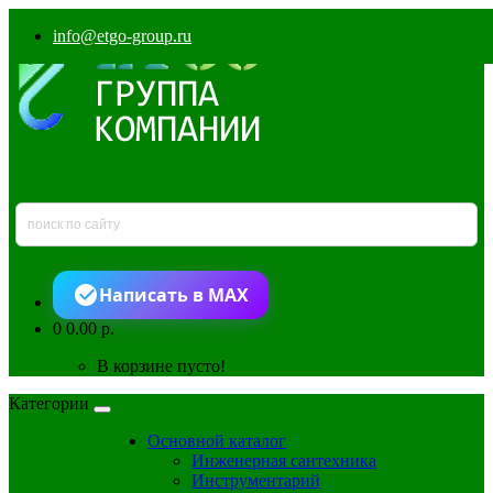
info@etgo-group.ru
Написать в MAX
0
0.00 р.
В корзине пусто!
Категории
Основной каталог
Инженерная сантехника
Инструментарий