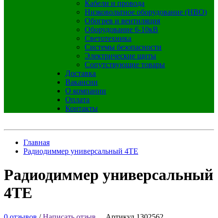
Кабели и провода
Низковольтное оборудование (НВО)
Обогрев и вентиляция
Оборудование 6-10кВ
Светотехника
Системы безопасности
Электрические щиты
Сопутствующие товары
Доставка
Вакансии
О компании
Оплата
Контакты
Главная
Радиодиммер универсальный 4ТЕ
Радиодиммер универсальный
4ТЕ
0 отзывов
/
Написать отзыв
Артикул 1302562